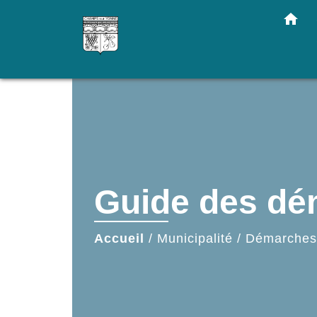
home
Guide des d
Accueil
/
Municipalité
/
Démarches 