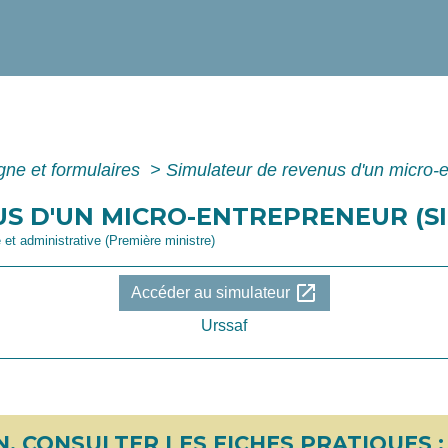
igne et formulaires
>
Simulateur de revenus d'un micro-
S D'UN MICRO-ENTREPRENEUR (S
e et administrative (Première ministre)
open_in_new
Accéder au simulateur
Urssaf
, CONSULTER LES FICHES PRATIQUES :