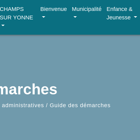
CHAMPS
Bienvenue
Municipalité
Enfance &
SUR YONNE
Jeunesse
émarches
administratives
/
Guide des démarches