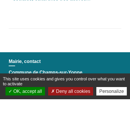
Mairie, contact
Commune de Champs-sur-Yonne
This site uses cookies and gives you control over what you want
2 place Binoche
to activate
89290 Champs-sur-Yonne - FRANCE
OK, accept all
Deny all cookies
Personalize
+33 3 86 53 30 75
Contact par formulaire
Liens