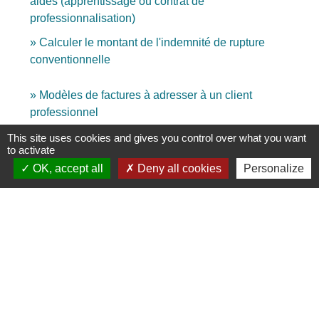
aides (apprentissage ou contrat de
professionnalisation)
Calculer le montant de l'indemnité de rupture
conventionnelle
Modèles de factures à adresser à un client
professionnel
Demande d'attribution d'un numéro de TVA
This site uses cookies and gives you control over what you want
to activate
intracommunautaire à un assujetti non redevable
OK, accept all
Deny all cookies
Personalize
Modèle d'acte de constitution de société
Modèle de contrat de bail à ferme (bail rural)
Modèle-type de déclaration de confidentialité des
comptes annuels pour les micro-entrepreneurs
Signaler une erreur sur cette page