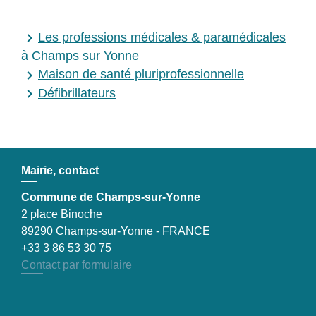
keyboard_arrow_right
Les professions médicales & paramédicales
à Champs sur Yonne
keyboard_arrow_right
Maison de santé pluriprofessionnelle
keyboard_arrow_right
Défibrillateurs
Mairie, contact
Commune de Champs-sur-Yonne
2 place Binoche
89290 Champs-sur-Yonne - FRANCE
+33 3 86 53 30 75
Contact par formulaire