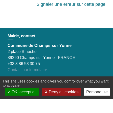
Signaler une erreur sur cette page
Mairie, contact
Commune de Champs-sur-Yonne
2 place Binoche
89290 Champs-sur-Yonne - FRANCE
+33 3 86 53 30 75
Contact par formulaire
This site uses cookies and gives you control over what you want
to activate
OK, accept all
Deny all cookies
Personalize
Liens
Préfecture de l'Yonne
Conseil départemental de l’Yonne