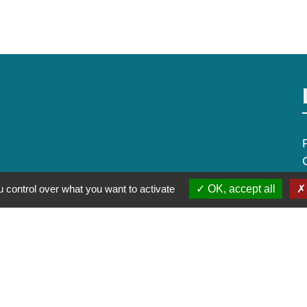
 control over what you want to activate
OK, accept all
alité
-
Accessibilité
-
Plan du site
-
Gestion des cookie