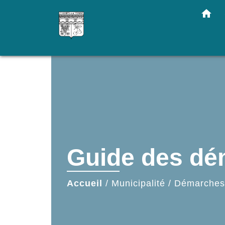
home
Guide des d
Accueil
/
Municipalité
/
Démarches 