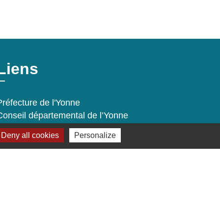
Liens
Préfecture de l'Yonne
Conseil départemental de l’Yonne
Communauté d'agglomération de
Deny all cookies
Personalize
l'Auxerrois
s