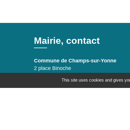
Mairie, contact
Commune de Champs-sur-Yonne
2 place Binoche
89290 Champs-sur-Yonne - FRANCE
This site uses cookies and gives you
+33 3 86 53 30 75
Contact par formulaire
Mentions légales
-
Politique de confidenti