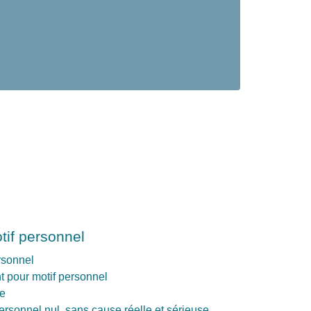
tif personnel
rsonnel
t pour motif personnel
ie
ersonnel nul, sans cause réelle et sérieuse