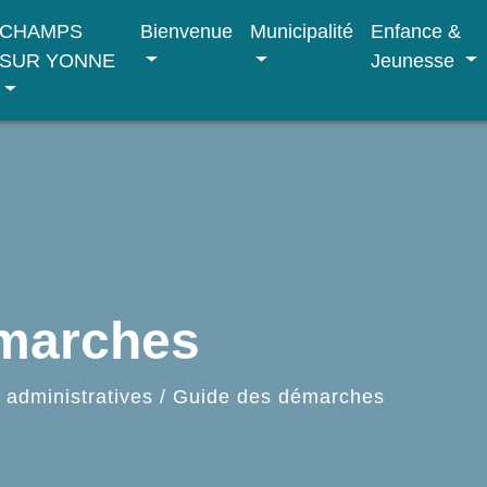
CHAMPS
Bienvenue
Municipalité
Enfance &
SUR YONNE
Jeunesse
émarches
administratives
/
Guide des démarches