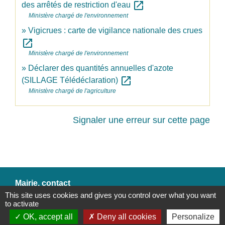
open_in_new
des arrêtés de restriction d'eau
Ministère chargé de l'environnement
Vigicrues : carte de vigilance nationale des crues
open_in_new
Ministère chargé de l'environnement
Déclarer des quantités annuelles d'azote
open_in_new
(SILLAGE Télédéclaration)
Ministère chargé de l'agriculture
Signaler une erreur sur cette page
Mairie, contact
This site uses cookies and gives you control over what you want
Commune de Champs-sur-Yonne
to activate
2 place Binoche
OK, accept all
Deny all cookies
Personalize