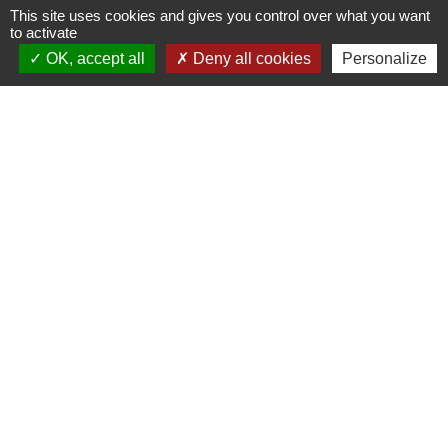
This site uses cookies and gives you control over what you want
Signaler une erreur sur cette page
to activate
OK, accept all
Deny all cookies
Personalize
Mairie, contact
Commune de Champs-sur-Yonne
2 place Binoche
89290 Champs-sur-Yonne - FRANCE
+33 3 86 53 30 75
Contact par formulaire
Liens
Préfecture de l'Yonne
Conseil départemental de l’Yonne