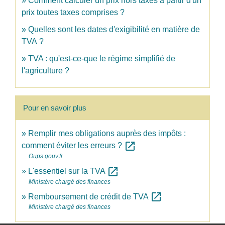
Comment calculer un prix hors taxes à partir d'un
prix toutes taxes comprises ?
Quelles sont les dates d'exigibilité en matière de
TVA ?
TVA : qu'est-ce-que le régime simplifié de
l'agriculture ?
Pour en savoir plus
Remplir mes obligations auprès des impôts :
open_in_new
comment éviter les erreurs ?
Oups.gouv.fr
open_in_new
L'essentiel sur la TVA
Ministère chargé des finances
open_in_new
Remboursement de crédit de TVA
Ministère chargé des finances