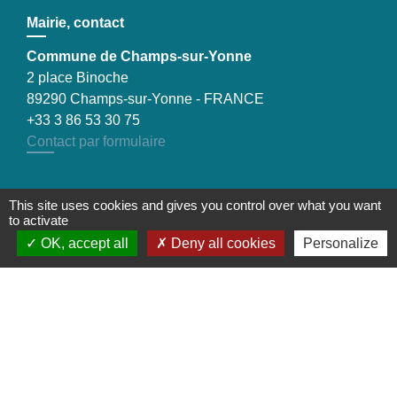
Mairie, contact
Commune de Champs-sur-Yonne
2 place Binoche
89290 Champs-sur-Yonne - FRANCE
+33 3 86 53 30 75
Contact par formulaire
This site uses cookies and gives you control over what you want
Liens
to activate
OK, accept all
Deny all cookies
Personalize
Préfecture de l'Yonne
Conseil départemental de l’Yonne
Communauté d'agglomération de l'Auxerrois
Mentions légales
-
Politique de confidentialité
-
Accessibilité
-
Plan du site
-
Gestion des cookies