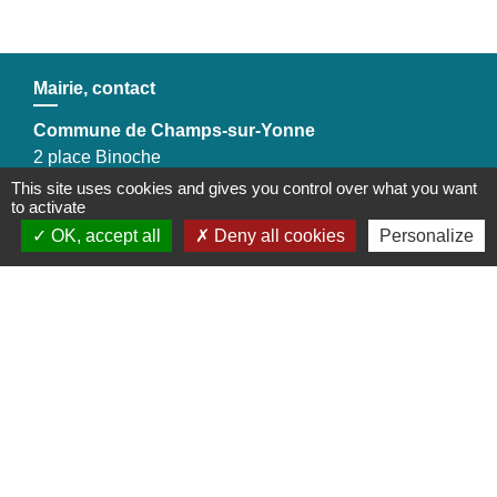
Mairie, contact
Commune de Champs-sur-Yonne
2 place Binoche
89290 Champs-sur-Yonne - FRANCE
This site uses cookies and gives you control over what you want
to activate
+33 3 86 53 30 75
OK, accept all
Deny all cookies
Personalize
Contact par formulaire
Liens
Préfecture de l'Yonne
Conseil départemental de l’Yonne
Communauté d'agglomération de l'Auxerrois