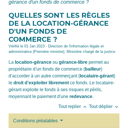
gérance d'un fonds de commerce ?
QUELLES SONT LES RÈGLES
DE LA LOCATION-GÉRANCE
D'UN FONDS DE
COMMERCE ?
Vérifié le 01 Jan 2023 - Direction de l'information légale et
administrative (Première ministre), Ministère chargé de la justice
La
location-gérance
ou
gérance-libre
permet au
propriétaire d'un fonds de commerce (
bailleur
)
d'accorder à un autre commerçant (
locataire-gérant
)
le
droit d'exploiter librement
ce fonds. Le locataire-
gérant exploite le fonds à ses risques et périls,
moyennant le paiement d'une
redevance
.
keyboard_arrow_up
keyboard_arrow_down
Tout replier
Tout déplier
Conditions préalables