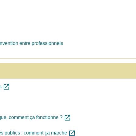
nvention entre professionnels
open_in_new
es
open_in_new
nique, comment ça fonctionne ?
open_in_new
hés publics : comment ça marche