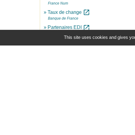
France Num
open_in_new
Taux de change
Banque de France
open_in_new
Partenaires EDI
Direction générale des finances publiques
This site uses cookies and gives you
Mairie, contact
Commune de Champs-sur-Yonne
2 place Binoche