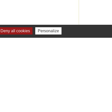
Deny all cookies
Personalize
Signaler une erreur sur cette page
Liens
Préfecture de l'Yonne
Conseil départemental de l’Yonne