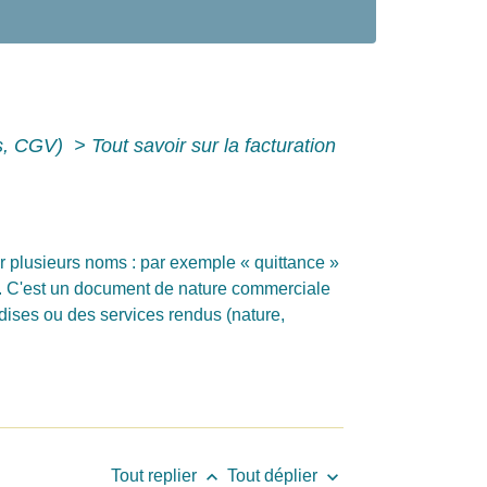
is, CGV)
>
Tout savoir sur la facturation
r plusieurs noms : par exemple « quittance »
ier. C'est un document de nature commerciale
ndises ou des services rendus (nature,
keyboard_arrow_up
keyboard_arrow_down
Tout replier
Tout déplier