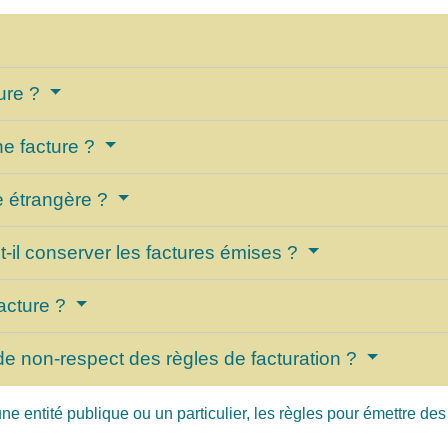
ture ?
ne facture ?
e étrangère ?
il conserver les factures émises ?
facture ?
de non-respect des règles de facturation ?
ne entité publique ou un particulier, les règles pour émettre des 