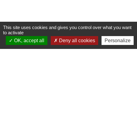
This site uses cookies and gives you control over what you want
to activate
Mairie, contact
OK, accept all
Deny all cookies
Personalize
Commune de Champs-sur-Yonne
2 place Binoche
89290 Champs-sur-Yonne - FRANCE
+33 3 86 53 30 75
Contact par formulaire
Liens
Préfecture de l'Yonne
Conseil départemental de l’Yonne
Communauté d'agglomération de l'Auxerrois