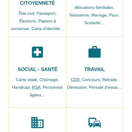
CITOYENNETÉ
Allocations familiales,
État-civil,
Passeport,
Naissance,
Mariage,
Pacs,
Élections,
Papiers à
Scolarité…
conserver,
Carte d'identité…
local_hospital
work
SOCIAL - SANTÉ
TRAVAIL
Carte vitale,
Chômage,
CDD
,
Concours,
Retraite,
Handicap,
RSA
,
Personnes
Démission,
Période d'essai…
âgées…
domain
commute