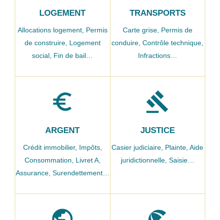
LOGEMENT
TRANSPORTS
Allocations logement,
Permis
Carte grise,
Permis de
de construire,
Logement
conduire,
Contrôle technique,
social,
Fin de bail…
Infractions…
euro_symbol
gavel
ARGENT
JUSTICE
Crédit immobilier,
Impôts,
Casier judiciaire,
Plainte,
Aide
Consommation,
Livret A,
juridictionnelle,
Saisie…
Assurance,
Surendettement…
public
beach_access