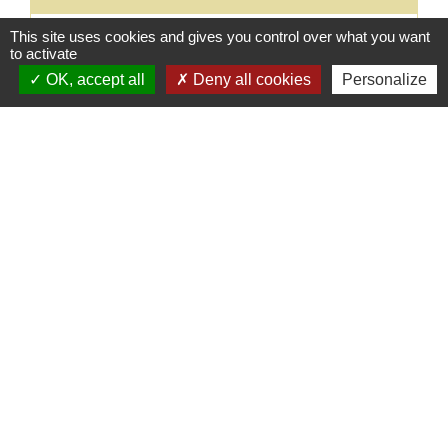
This site uses cookies and gives you control over what you want
to activate
OK, accept all
Deny all cookies
Personalize
Mairie, contact
Commune de Champs-sur-Yonne
2 place Binoche
89290 Champs-sur-Yonne - FRANCE
+33 3 86 53 30 75
Contact par formulaire