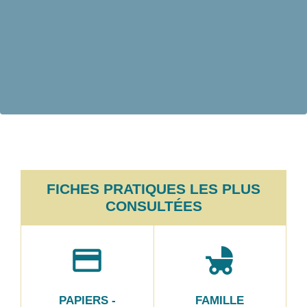
FICHES PRATIQUES LES PLUS
CONSULTÉES
credit_card
child_friendly
PAPIERS -
FAMILLE